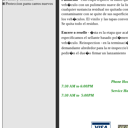
Proteccion parra carros nuevos
veh�culo con un pulimento suave de la li
cualquier sustancia residual no quitada con 
contaminante con se quite de sus superficies
los veh�culos. El vinilo y las tapas conve
Se quita todo el residuo.
Encere o reselle
- �sta es la etapa que ac
especificamos el sellante basado pol�mero 
veh�culo. Reinspection - en la terminac
demandante alrededor para la re-inspeccio
pedir�n el due�o firmar un lanzamiento
Phone Ho
7:30 AM to 6:00PM
Service H
7:30 AM to 5:00PM