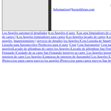
Tel # 310-5
E-Mai
Information@keepitklean.com
Los
Los Angeles automovil detallador
|
Los Angeles el auto
|
Lax aria limpiadores de 
de carros l
|
Los Angeles limpiadores para carros
|
Los Angeles lavado de carros
|
Lo
angeles
|
mantenimiento
|
servicio de detalles
los Angeles
|
Cera Liquida de Smar
Liquida para Automoviles| Productos para el auto
|
Cera|
Cera Automotriz|
Cera pa
angeles
|
Lavado de alfombras de carros los Angeles
|
Lavado de alfombras San Fer
Fernando
|
Cuidado de su carro San Fernando
|
protejer su carro. Los Angeles
|
prote
interiors de carro Los Angeles
|
Limpieza de interiors de Automobil Los Angeles
|
L
|
Proteccion parra carros nuevos los angeles
|
Proteccion parra carros nuevos San f