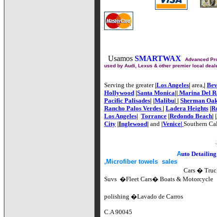
Usamos
SMARTWAX
Advanced Pro
used by Audi, Lexus & other premier local deal
Serving the greater
|
Los Angeles
|
area,
|
Bev
Hollywood
|
Santa Monica
||
Marina Del R
Pacific Palisades
|
|
Malibu
|
|
Sherman Oa
Rancho Palos Verdes
|
Ladera Heights
|
Ro
Los Angeles|
Torrance
|
Redondo Beach
| |
City
|
I
nglewood
|
and
|
Venice
|
Southern Cal
5
A
uto Detailing
,Microfiber towels sales
Cars � Truc
Suvs �Fleet Cars� Boats & Motorcycle
polishing
�Lavado de Carros
PO BOX 451785 
C.A 90045