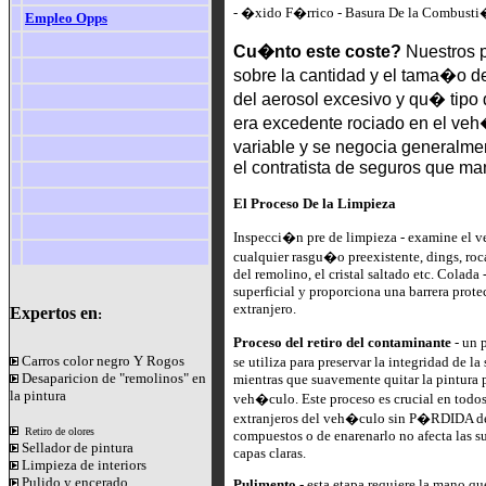
- �xido F�rrico - Basura De la Combusti�
Empleo Opps
Cu�nto este coste?
Nuestros 
sobre la cantidad y el tama�o d
del aerosol excesivo y qu� tipo
era excedente rociado en el veh
variable y se negocia general
el contratista de seguros que m
El Proceso De la Limpieza
Inspecci�n pre de limpieza - examine el
cualquier rasgu�o preexistente, dings, roca
del remolino, el cristal saltado etc. Colada 
superficial y proporciona una barrera protec
extranjero.
Expertos en
:
Proceso del retiro del contaminante
- un 
Carros color negro Y Rogos
se utiliza para preservar la integridad de 
Desaparicion de "remolinos" en
mientras que suavemente quitar la pintura p
la pintura
veh�culo. Este proceso es crucial en todos 
extranjeros del veh�culo sin P�RDIDA d
Retiro de olores
compuestos o de enarenarlo no afecta las su
Sellador de pintura
capas claras.
Limpieza de interiors
Pulido y encerado
Pulimento
- esta etapa requiere la mano que